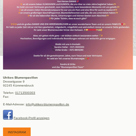
Ulrikes Blumenpavillon
Drosselgasse
9
92245
Kümmersbruck
Telefon:
01713500303
Fax:
E-Mail-Adresse:
info@ulrikes-blumenpavillon.de
Facebook-Profil anzeigen
INSTAGRAM